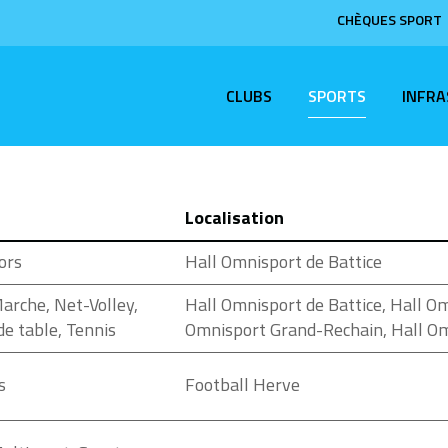
CHÈQUES SPORT
CLUBS
SPORTS
INFR
Localisation
ors
Hall Omnisport de Battice
arche, Net-Volley,
Hall Omnisport de Battice, Hall O
de table, Tennis
Omnisport Grand-Rechain, Hall O
s
Football Herve