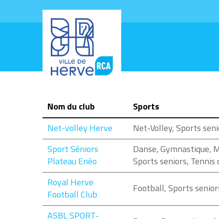
Nom du club
Sports
Net-volley Herve
Net-Volley, Sports seni
Sport Séniors
Danse, Gymnastique, M
Plateau Enéo
Sports seniors, Tennis 
Royal Herve
Football, Sports senior
Football Club
ASBL SPORT-