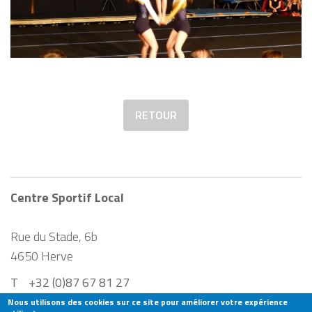
RETOUR
Centre Sportif Local
Rue du Stade, 6b
4650
Herve
T
+32 (0)87 67 81 27
CENTRESPORTIFLOCAL@HERVE.BE
Nous utilisons des cookies sur ce site pour améliorer votre expérience