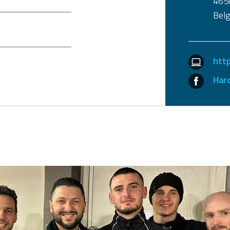
465
Belg
htt
Har