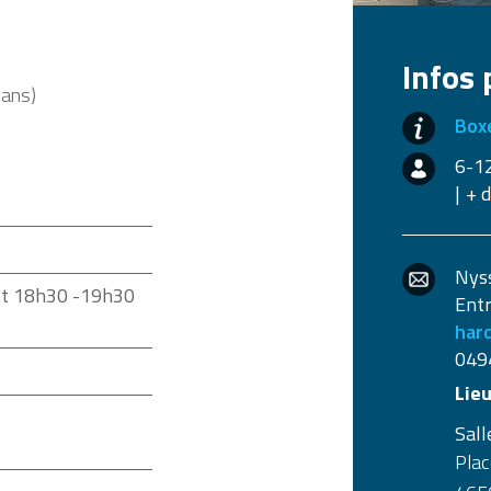
Infos 
 ans)
Box
6-1
+ 
Nys
 et 18h30 -19h30
Entr
har
0494
Lieu
Sal
Plac