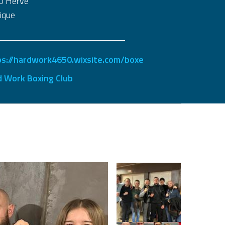
0
Herve
ique
ps://hardwork4650.wixsite.com/boxe
d Work Boxing Club