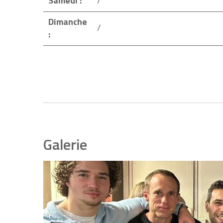
Samedi :
/
Dimanche
/
:
Galerie