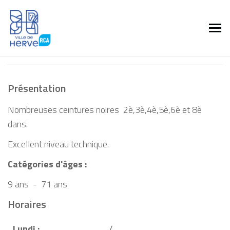
Présentation
Nombreuses ceintures noires 2è,3è,4è,5è,6è et 8è
dans.
Excellent niveau technique.
Catégories d'âges :
9 ans - 71 ans
Horaires
Lundi :
/